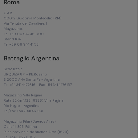
Roma
C.A.R.
00012 Guidonia Montecelio (RM)
Via Tenuta del Cavaliere, 1
Magazzino:
Tel +39 06 944 46 000
Stand 104:
Tel +39 06 944 41 53
Battaglio Argentina
Sede legale
URQUIZA 871 - P.B.Rosario
S 2000 ANA Santa Fe - Argentina
Tel +54.341.4477616 - Fax +54.341.4476157
Magazzino Villa Regina
Ruta 22Km 1.128 (8336) Villa Regina
Rio Negro - Argentina
Tel/Fax +54.2941.461931
Magazzino Pilar (Buenos Aires)
Calle 11, 853, Fátima
Pilar, provincia de Buenos Aires (1629)
Tel +54.11.3221.1807