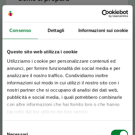
Lo zenzero è una spezia davvero versatile. Con
il suo sapore leggermente piccante, è ottimo
come condimento tagliato o grattugiato su
piatti a base di carne, pesce e verdure. Ma si
Consenso
Dettagli
Informazioni sui cookie
può utilizzare anche in dolci e biscotti natalizi o
in bevande e tisane dissetanti dalle proprietà
digestive.
Per utilizzarlo, sbuccialo con un
Questo sito web utilizza i cookie
cucchiaino in modo da sprecare meno
Utilizziamo i cookie per personalizzare contenuti ed
prodotto possibile e affetta a piacere.
annunci, per fornire funzionalità dei social media e per
analizzare il nostro traffico. Condividiamo inoltre
Se è Battaglio,
informazioni sul modo in cui utilizzi il nostro sito con i
nostri partner che si occupano di analisi dei dati web,
è HASSolutamente
pubblicità e social media, i quali potrebbero combinarle
con altre informazioni che hai fornito loro o che hanno
inconfondibile.
raccolto dal tuo utilizzo dei loro servizi.
Selezione
Necessari